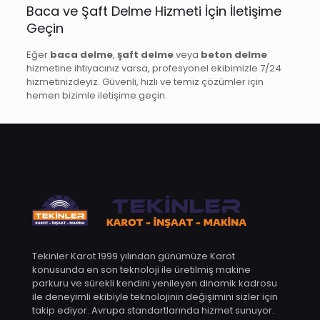
Baca ve Şaft Delme Hizmeti İçin İletişime
Geçin
Eğer
baca delme
,
şaft delme
veya
beton delme
hizmetine ihtiyacınız varsa, profesyonel ekibimizle 7/24
hizmetinizdeyiz. Güvenli, hızlı ve temiz çözümler için
hemen bizimle iletişime geçin.
Tekinler Karot 1999 yılından günümüze Karot
konusunda en son teknoloji ile üretilmiş makine
parkuru ve sürekli kendini yenileyen dinamik kadrosu
ile deneyimli ekibiyle teknolojinin değişimini sizler için
takip ediyor. Avrupa standartlarında hizmet sunuyor.