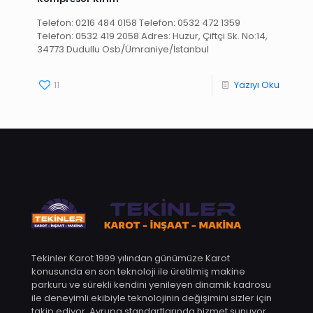
Telefon: 0216 484 0158 Telefon: 0532 472 1359
Telefon: 0532 419 2058 Adres: Huzur, Çiftçi Sk. No:14,
34773 Dudullu Osb/Ümraniye/İstanbul
11
Yazıyı Oku
Tekinler Karot 1999 yılından günümüze Karot
konusunda en son teknoloji ile üretilmiş makine
parkuru ve sürekli kendini yenileyen dinamik kadrosu
ile deneyimli ekibiyle teknolojinin değişimini sizler için
takip ediyor. Avrupa standartlarında hizmet sunuyor.