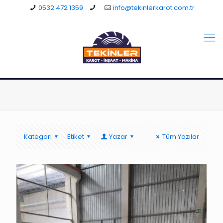
0532 472 1359
info@tekinlerkarot.com.tr
Kategori
Etiket
Yazar
Tüm Yazılar