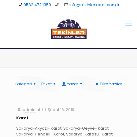
0532 472 1359
info@tekinlerkarot.com.tr
Kategori
Etiket
Yazar
Tüm Yazılar
admin
at
Şubat 16, 2019
Karot
Sakarya-Akyazı- Karot, Sakarya-Geyve- Karot,
Sakarya-Hendek- Karot, Sakarya-Karasu- Karot,