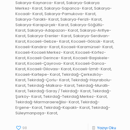
Sakarya-Kaynarca- Karot, Sakarya-Sakarya
Merkez- Karot, Sakarya-Sapanca- Karot, Sakarya-
Kocaali- Karot, Sakarya-Pamukova- Karot,
Sakarya-Taraklı- Karot, Sakarya-Ferizli- Karot,
Sakarya-Karapürçek- Karot, Sakarya-Söğütlü-
Karot, Sakarya-Adapazarı- Karot, Sakarya-Arifiye-
Karot, Sakarya-Erenler- Karot, Sakarya-Serdivan-
Karot, Kocaeli-Gebze- Karot, Kocaeli-Gölcük- Karot,
Kocaeli-Kandıra- Karot, Kocaeli-Karamürsel- Karot,
Kocaeli-Kocaeli Merkez- Karot, Kocaeli-Körfez-
Karot, Kocaeli-Derince- Karot, Kocaeli-Başiskele-
Karot, Kocaeli-Çayırova- Karot, Kocaeli-Darıca-
Karot, Kocaeli-Dilovası- Karot, Kocaeli-İzmit- Karot,
Kocaeli-Kartepe- Karot, Tekirdağ-Çerkezköy-
Karot, Tekirdağ-Çorlu- Karot, Tekirdağ-Hayrabolu-
Karot, Tekirdağ-Malkara- Karot, Tekirdağ-Muratlı-
Karot, Tekirdağ-Saray / Tekirdağ- Karot, Tekirdağ-
Şarköy- Karot, Tekirdağ-Tekirdağ Merkez- Karot,
Tekirdağ-Marmaraereğlisi- Karot, Tekirdağ-
Ergene- Karot, Tekirdağ-Kapaklı- Karot, Tekirdağ-
Süleymanpaşa- Karot,
98
Yazıyı Oku