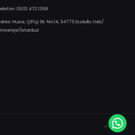
elefon: 0532 472 1359
dres: Huzur, Çiftçi Sk. No:14, 34773 Dudullu Osb/
mraniye/İstanbul