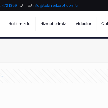
 472 1359
info@tekinlerkarot.com.tr
Hakkımızda
Hizmetlerimiz
Videolar
Gal
n