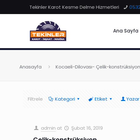
Tekinler Karot Kesme Delme Hizmetleri
0532
Ana Sayfa
Anasayfa
Kocaeli-Dilovası- Çelik-konstrüksiyo
Filtrele
Kategori
Etiket
Yazar
admin
at
Şubat 16, 2019
Çelik-konstrüksiyon