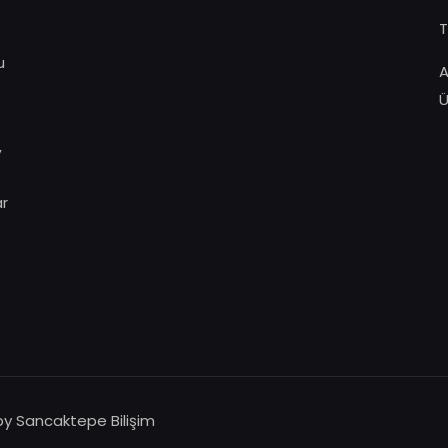
T
u
A
Ü
,
ar
by Sancaktepe Bilişim